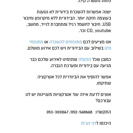
פחות מעשרה קילו.
ישנה אפשרות להשכרת בידורית לא נטענת
בעוצמה חזקה יותר. הבידורית ללא מיקרופון וחיבור
USB. חיבור לחשמל רגיל ומתחברת לנייד, מחשב,
CD, youtube וכו'.
אנו מציעים לכם
מתנפחים להשכרה
או
מתנפחי
מים
בשילוב עם הבידורית ויש לכם אירוע מושלם.
כמובן שכל
הפעלה
שתזמינו לאירוע שלכם כבר
מגיעה עם בידורית ומערכת הגברה.
אפשר להוסיף את הביודרית לכל אטרקציה
שתיקחו.
אוצים לדעת איזה עוד אטרקציות מעניינות יש לנו
עבורכם?
התקשרו: 052-5688618/ 053-3030147
היכנסו ל
דף הבית