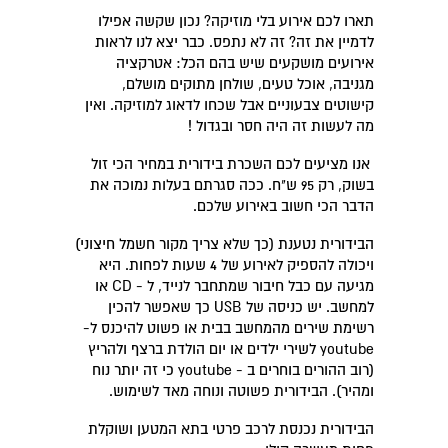
תארו לכם אירוע בלי מוזיקה? נכון שקשה אפילו
לדמיין את זה? זה לא נתפס. כבר יצא לנו לראות
אירועים מושקעים שיש בהם הכל: אטרקציה
מגניבה, אוכל טעים, שולחן מתוקים מושלם,
קישוטים צבעוניים אבל שכחו לדאוג למוזיקה. ואין
מה לעשות זה היה חסר ובגדול !
אנו מציעים לכם השכרת בידורית במחיר הכי זול
בשוק, רק 95 ש"ח. ככה סגרתם בעלות נמוכה את
הדבר הכי חשוב באירוע שלכם.
הבידורית נטענת (כך שלא צריך מקור חשמל חיצוני)
ויכולה להספיק לאירוע של 4 שעות לפחות. היא
מגיעה עם כבל חיבור שמתחבר לנייד, ל - CD או
למחשב. יש כניסה של USB כך שאפשר להכין
רשימת שירים מהמחשב בבית או פשוט להיכנס ל-
youtube לשירי ילדים או יום הולדת ברצף ולהריץ
(רוב ההורים בוחרים ב - youtube כי זה יותר נוח
ומהיר). הבידורית פשוטה ונוחה מאד לשימוש.
הבידורית נכנסת לרכב פרטי בתא המטען ושוקלת