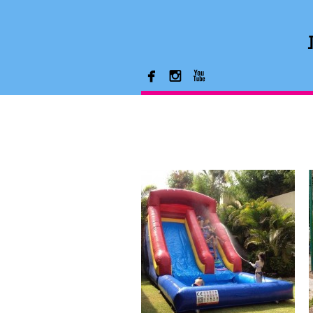


